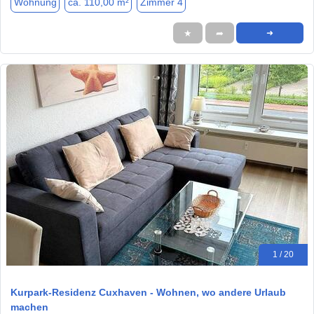
Wohnung
ca. 110,00 m²
Zimmer 4
★
➦
➜
1 / 20
Kurpark-Residenz Cuxhaven - Wohnen, wo andere Urlaub
machen