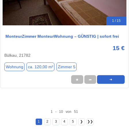
1 / 15
️ MonteurZimmer MonteurWohnung – GÜNSTIG | sofort frei
15 €
Bülkau, 21782
Wohnung
ca. 120,00 m²
Zimmer 5
★
➦
➜
1 - 10 von 51
1
2
3
4
5
❯
❯❯