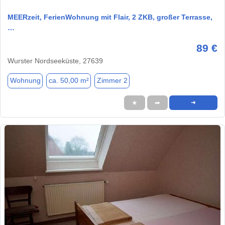
MEERzeit, FerienWohnung mit Flair, 2 ZKB, großer Terrasse,
…
89 €
Wurster Nordseeküste, 27639
Wohnung
ca. 50,00 m²
Zimmer 2
★
➦
➜