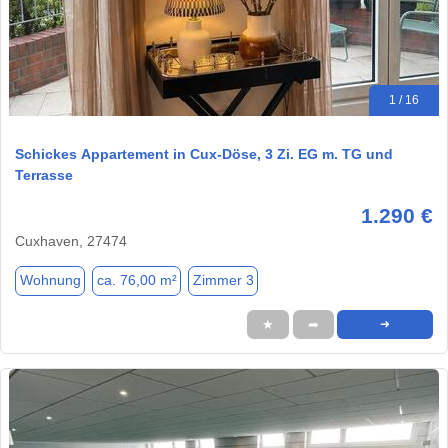
1 / 16
Schickes Appartement in Cux-Döse, 3 Zi. EG m. TG und
Terrasse
1.290 €
Cuxhaven, 27474
Wohnung
ca. 76,00 m²
Zimmer 3
★
➦
➜