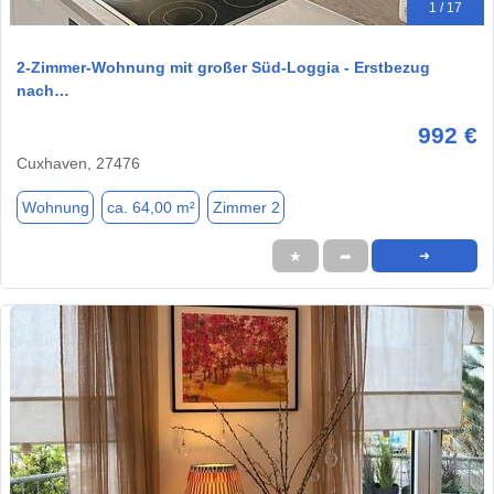
1 / 17
2-Zimmer-Wohnung mit großer Süd-Loggia - Erstbezug
nach…
992 €
Cuxhaven, 27476
Wohnung
ca. 64,00 m²
Zimmer 2
★
➦
➜