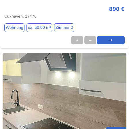
890 €
Cuxhaven, 27476
Wohnung
ca. 50,00 m²
Zimmer 2
★
➦
➜