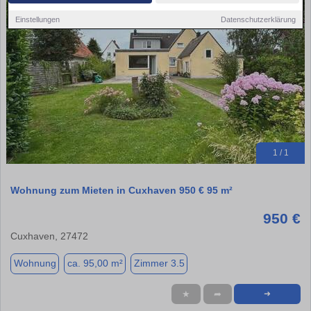
Einstellungen
Datenschutzerklärung
1 / 1
Wohnung zum Mieten in Cuxhaven 950 € 95 m²
950 €
Cuxhaven, 27472
Wohnung
ca. 95,00 m²
Zimmer 3.5
★
➦
➜