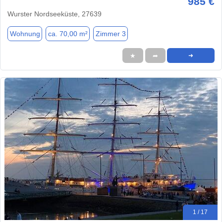
985 €
Wurster Nordseeküste, 27639
Wohnung
ca. 70,00 m²
Zimmer 3
★
➦
➜
1 / 17