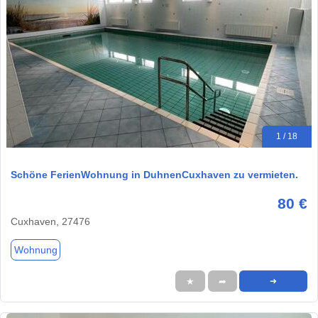
1 / 18
Schöne FerienWohnung in DuhnenCuxhaven zu vermieten.
80 €
Cuxhaven, 27476
Wohnung
★
➦
➜