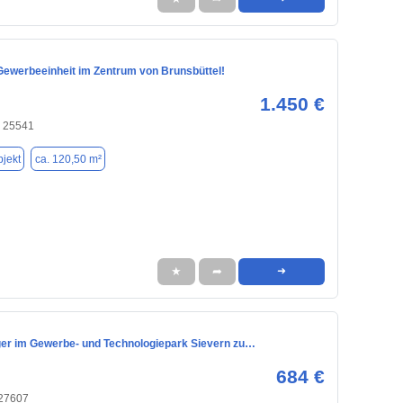
 Gewerbeeinheit im Zentrum von Brunsbüttel!
1.450 €
, 25541
jekt
ca. 120,50 m²
★
➦
➜
er im Gewerbe- und Technologiepark Sievern zu…
684 €
 27607