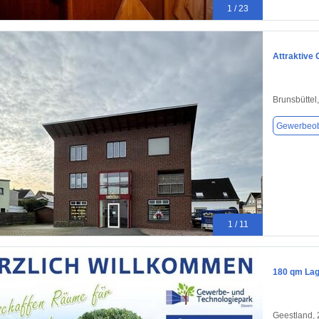
1 / 23
Attraktive
Brunsbüttel
Gewerbeob
1 / 11
180 qm Lag
Geestland,