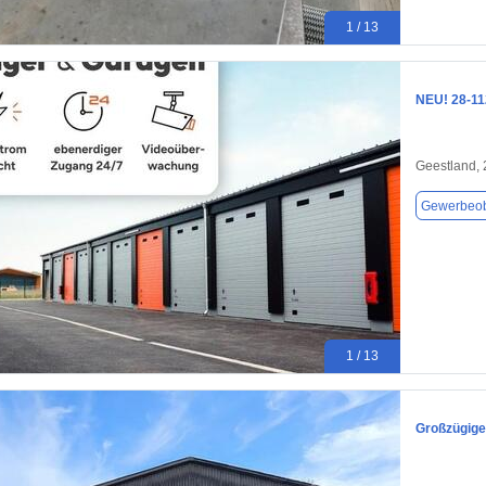
1 / 13
NEU! 28-11
Geestland,
Gewerbeob
1 / 13
Großzügige 