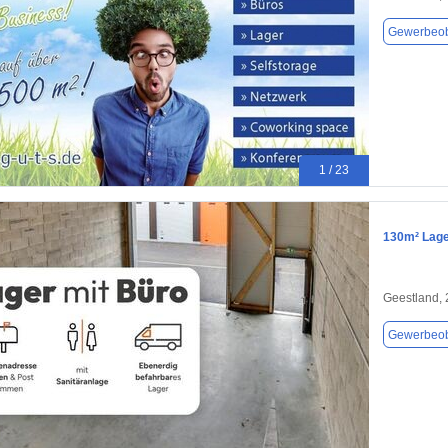
Gewerbeob
1 / 23
130m² Lage
Geestland,
Gewerbeob