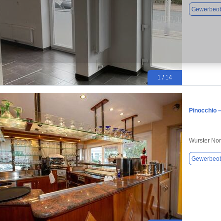
Gewerbeob
1 / 14
Pinocchio –
Wurster No
Gewerbeob