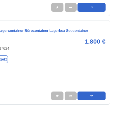
★
➦
➜
Lagercontainer Bürocontainer Lagerbox Seecontainer
1.800 €
 27624
jekt
★
➦
➜