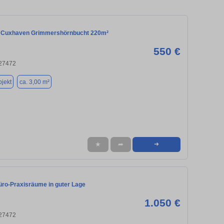
 Cuxhaven Grimmershörnbucht 220m²
550 €
27472
jekt
ca. 3,00 m²
★
➦
➜
ro-Praxisräume in guter Lage
1.050 €
27472