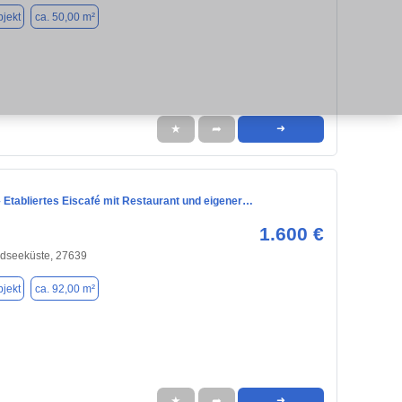
jekt
ca. 50,00 m²
★
➦
➜
 Etabliertes Eiscafé mit Restaurant und eigener…
1.600 €
rdseeküste, 27639
jekt
ca. 92,00 m²
★
➦
➜