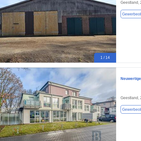
Geestland,
Gewerbeob
1 / 14
Neuwertige
Geestland,
Gewerbeob