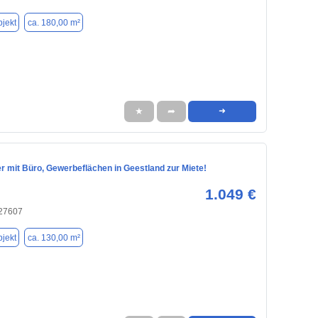
jekt
ca. 180,00 m²
★
➦
➜
r mit Büro, Gewerbeflächen in Geestland zur Miete!
1.049 €
 27607
jekt
ca. 130,00 m²