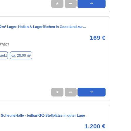
★
➦
➜
2m² Lager, Hallen & Lagerflächen in Geestland zur…
169 €
 27607
jekt
ca. 28,00 m²
★
➦
➜
ScheuneHalle - teilbarKFZ-Stellplätze in guter Lage
1.200 €