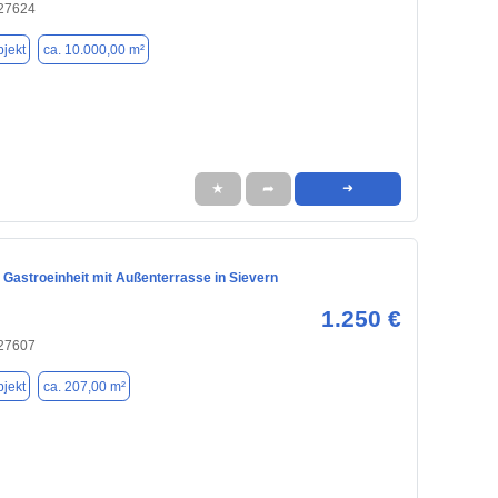
 27624
jekt
ca. 10.000,00 m²
★
➦
➜
 Gastroeinheit mit Außenterrasse in Sievern
1.250 €
 27607
jekt
ca. 207,00 m²