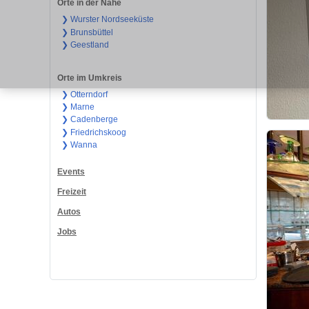
Orte in der Nähe
❯ Wurster Nordseeküste
❯ Brunsbüttel
❯ Geestland
Orte im Umkreis
❯ Otterndorf
❯ Marne
❯ Cadenberge
❯ Friedrichskoog
❯ Wanna
Events
Freizeit
Autos
Jobs