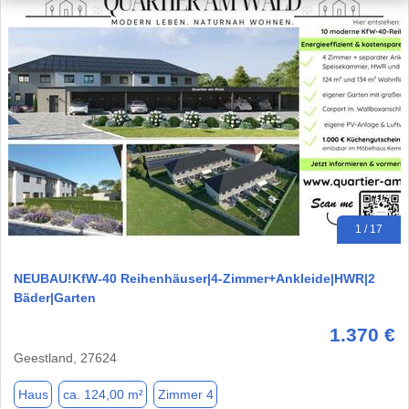
1 / 17
NEUBAU!KfW-40 Reihenhäuser|4-Zimmer+Ankleide|HWR|2
Bäder|Garten
1.370 €
Geestland, 27624
Haus
ca. 124,00 m²
Zimmer 4