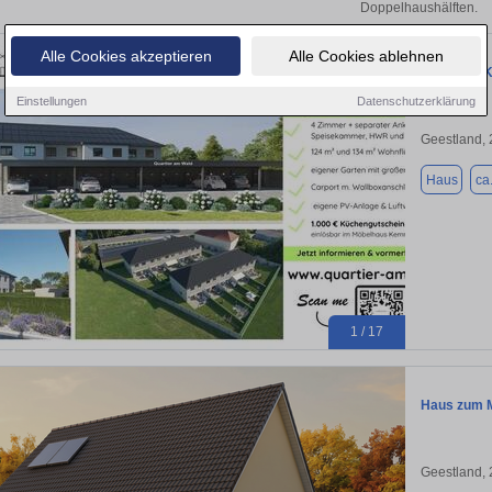
Doppelhaushälften.
Alle Cookies akzeptieren
Alle Cookies ablehnen
NEUBAU!Kf
Einstellungen
Datenschutzerklärung
Geestland,
Haus
ca
1 / 17
Haus zum M
Geestland,