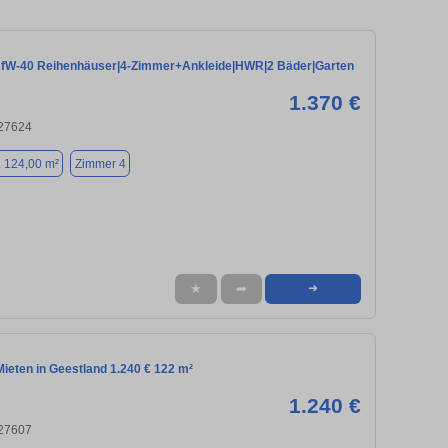
W-40 Reihenhäuser|4-Zimmer+Ankleide|HWR|2 Bäder|Garten
1.370 €
 27624
. 124,00 m²
Zimmer 4
★
➦
➜
ieten in Geestland 1.240 € 122 m²
1.240 €
 27607