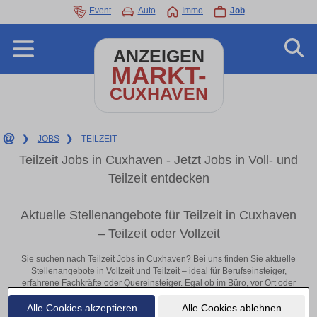
Event
Auto
Immo
Job
ANZEIGEN
MARKT-
CUXHAVEN
❯
JOBS
❯
TEILZEIT
Teilzeit Jobs in Cuxhaven - Jetzt Jobs in Voll- und
Teilzeit entdecken
Aktuelle Stellenangebote für Teilzeit in Cuxhaven
– Teilzeit oder Vollzeit
Sie suchen nach Teilzeit Jobs in Cuxhaven? Bei uns finden Sie aktuelle
Stellenangebote in Vollzeit und Teilzeit – ideal für Berufseinsteiger,
erfahrene Fachkräfte oder Quereinsteiger. Egal ob im Büro, vor Ort oder
remote: Entdecken Sie jetzt neue Chancen in Ihrer Region und
Alle Cookies akzeptieren
Alle Cookies ablehnen
bewerben Sie sich direkt auf passende Teilzeit-Stellen in Cuxhaven!