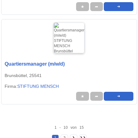
★
➦
➜
Quartiersmanager (m/w/d)
Brunsbüttel, 25541
Firma:
STIFTUNG MENSCH
★
➦
➜
1 - 10 von 15