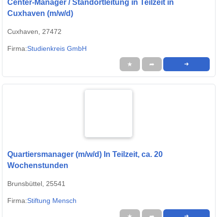
Center-Manager / Standortleitung in Teilzeit in
Cuxhaven (m/w/d)
Cuxhaven, 27472
Firma:
Studienkreis GmbH
★
➦
➜
Quartiersmanager (m/w/d) In Teilzeit, ca. 20
Wochenstunden
Brunsbüttel, 25541
Firma:
Stiftung Mensch
★
➦
➜