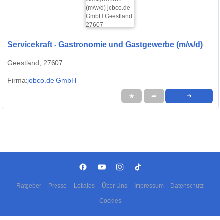
Servicekraft - Gastronomie und Gastgewerbe (m/w/d)
Geestland, 27607
Firma:
jobco.de GmbH
★
➦
➜
Ratgeber
Presse
Lokales
Über Uns
Impressum
Datenschutz
Cookies