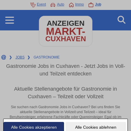
Event
Auto
Immo
Job
ANZEIGEN
MARKT-
CUXHAVEN
❯
JOBS
❯
GASTRONOMIE
Gastronomie Jobs in Cuxhaven - Jetzt Jobs in Voll-
und Teilzeit entdecken
Aktuelle Stellenangebote für Gastronomie in
Cuxhaven – Teilzeit oder Vollzeit
Sie suchen nach Gastronomie Jobs in Cuxhaven? Bei uns finden Sie
aktuelle Stellenangebote in Vollzeit und Teilzeit – ideal für
Berufseinsteiger, erfahrene Fachkräfte oder Quereinsteiger. Egal ob im
Büro, vor Ort oder remote: Entdecken Sie jetzt neue Chancen in Ihrer
Alle Cookies akzeptieren
Alle Cookies ablehnen
Region und bewerben Sie sich direkt auf passende Gastronomie-