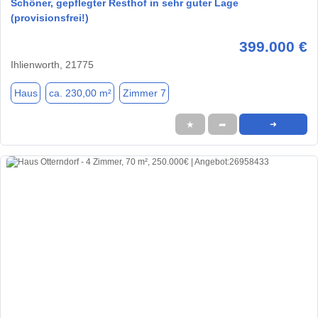
Schöner, gepflegter Resthof in sehr guter Lage
(provisionsfrei!)
399.000 €
Ihlienworth, 21775
Haus
ca. 230,00 m²
Zimmer 7
★
➦
➜