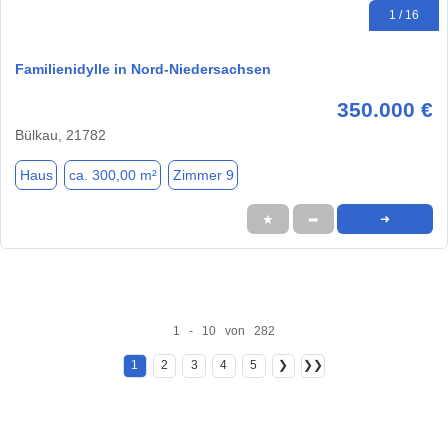
1 / 16
Familienidylle in Nord-Niedersachsen
350.000 €
Bülkau, 21782
Haus
ca. 300,00 m²
Zimmer 9
★
➦
➜
1 - 10 von 282
1
2
3
4
5
❯
❯❯