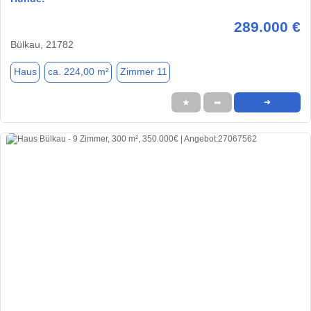
289.000 €
Bülkau, 21782
Haus
ca. 224,00 m²
Zimmer 11
★
➦
➜