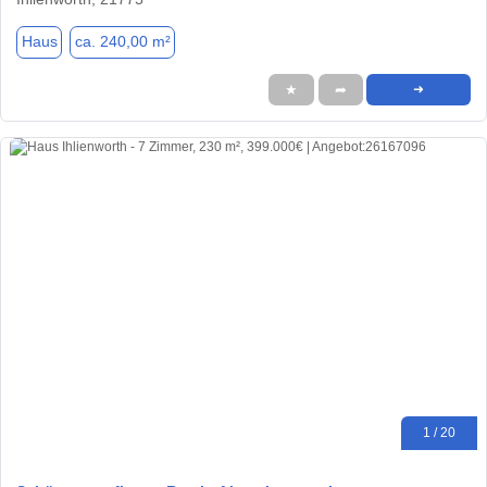
Haus
ca. 240,00 m²
★
➦
➜
1 / 20