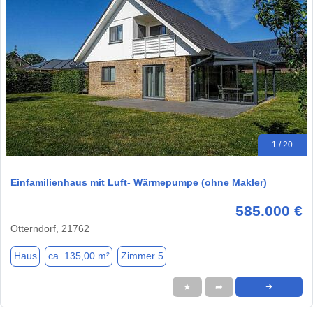
1 / 20
Einfamilienhaus mit Luft- Wärmepumpe (ohne Makler)
585.000 €
Otterndorf, 21762
Haus
ca. 135,00 m²
Zimmer 5
★
➦
➜