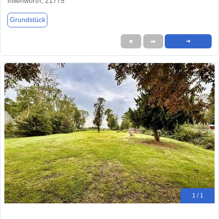
Ihlienworth, 21775
Grundstück
★
➦
➜
1 / 1