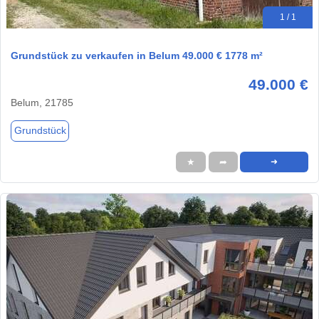
1 / 1
Grundstück zu verkaufen in Belum 49.000 € 1778 m²
49.000 €
Belum, 21785
Grundstück
★
➦
➜