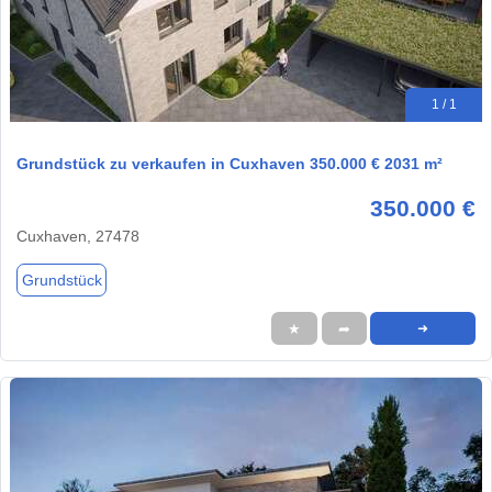
1 / 1
Grundstück zu verkaufen in Cuxhaven 350.000 € 2031 m²
350.000 €
Cuxhaven, 27478
Grundstück
★
➦
➜