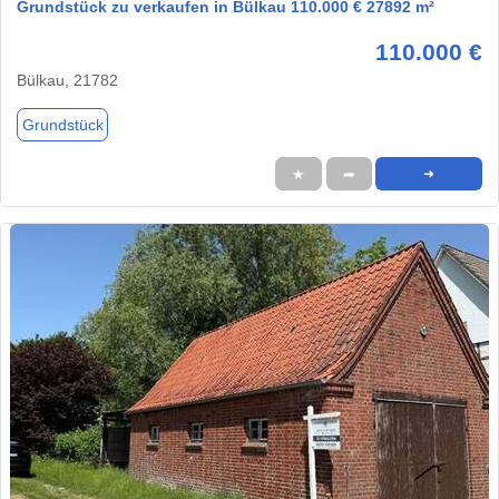
Grundstück zu verkaufen in Bülkau 110.000 € 27892 m²
110.000 €
Bülkau, 21782
Grundstück
★
➦
➜