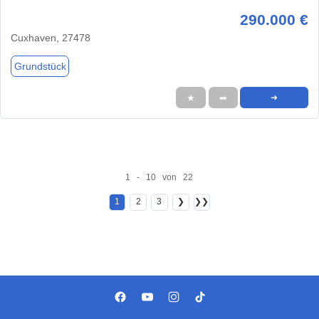
290.000 €
Cuxhaven, 27478
Grundstück
★
➦
➜
1 - 10 von 22
1
2
3
❯
❯❯