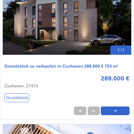
1 / 1
Grundstück zu verkaufen in Cuxhaven 289.000 € 723 m²
289.000 €
Cuxhaven, 27474
Grundstück
★
➦
➜