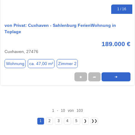
1 / 16
von Privat: Cuxhaven - Sahlenburg FerienWohnung in
Toplage
189.000 €
Cuxhaven, 27476
Wohnung
ca. 47,00 m²
Zimmer 2
★
➦
➜
1 - 10 von 103
1
2
3
4
5
❯
❯❯