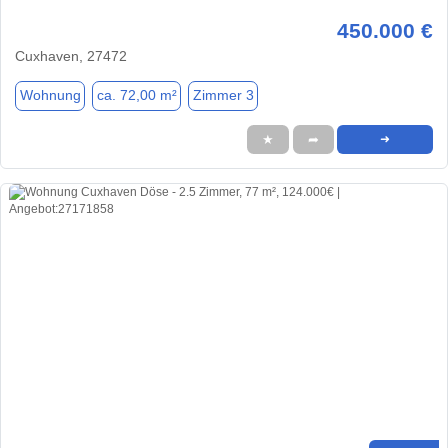
450.000 €
Cuxhaven, 27472
Wohnung
ca. 72,00 m²
Zimmer 3
★
➦
➜