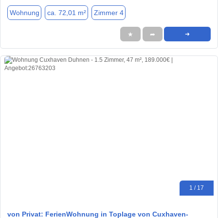
Wohnung
ca. 72,01 m²
Zimmer 4
★
➦
➜
1 / 17
von Privat: FerienWohnung in Toplage von Cuxhaven-