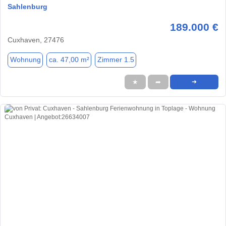
Sahlenburg
189.000 €
Cuxhaven, 27476
Wohnung
ca. 47,00 m²
Zimmer 1.5
★
➦
➜